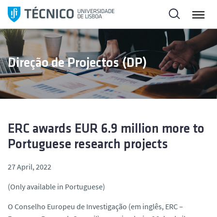
S
k
i
p
t
Direção de Projectos (DP)
o
c
o
n
t
e
ERC awards EUR 6.9 million more to
n
Portuguese research projects
t
27 April, 2022
(Only available in Portuguese)
O Conselho Europeu de Investigação (em inglês, ERC –