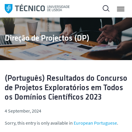
S
k
i
p
t
Direção de Projectos (DP)
o
c
o
n
t
e
(Português) Resultados do Concurso
n
de Projetos Exploratórios em Todos
t
os Domínios Científicos 2023
4 September, 2024
Sorry, this entry is only available in
European Portuguese
.