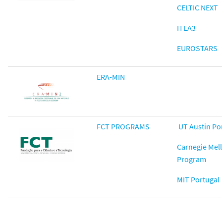
CELTIC NEXT
ITEA3
EUROSTARS
ERA-MIN
FCT PROGRAMS
UT Austin Po
Carnegie Mel
Program
MIT Portugal