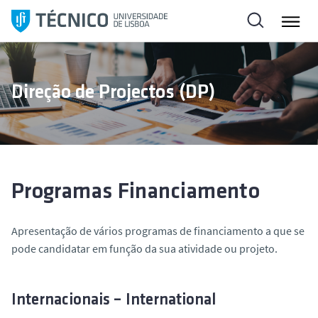
S
a
l
t
a
Direção de Projectos (DP)
r
p
a
r
a
o
Programas Financiamento
c
o
Apresentação de vários programas de financiamento a que se
n
pode candidatar em função da sua atividade ou projeto.
t
e
ú
Internacionais – International
d