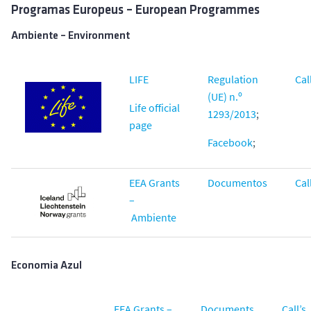
o
Programas Europeus – European Programmes
Ambiente – Environment
LIFE
Regulation
Cal
(UE) n.º
Life official
1293/2013
;
page
Facebook
;
EEA Grants
Documentos
Cal
–
Ambiente
Economia Azul
EEA Grants –
Documents
Call’s