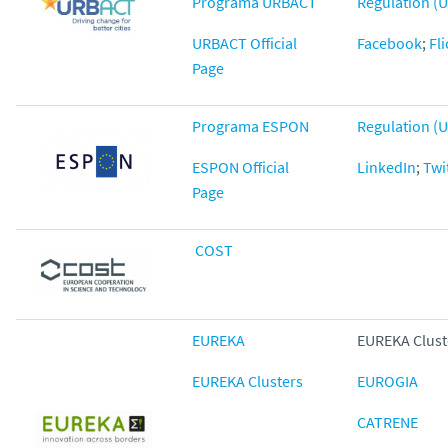
Programa URBACT
Regulation (U
URBACT Official
Facebook
;
Fli
Page
Programa ESPON
Regulation (U
ESPON Official
LinkedIn
;
Twi
Page
COST
EUREKA
EUREKA Clust
EUREKA Clusters
EUROGIA
CATRENE