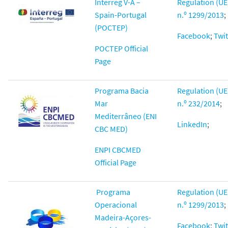
Interreg V-A –
Regulation (UE
Spain-Portugal
n.º 1299/2013
;
(POCTEP)
Facebook
;
Twit
POCTEP Official
Page
Programa Bacia
Regulation (UE
Mar
n.º 232/2014
;
Mediterrâneo (ENI
LinkedIn
;
CBC MED)
ENPI CBCMED
Official Page
Programa
Regulation (UE
Operacional
n.º 1299/2013
;
Madeira-Açores-
Facebook
;
Twit