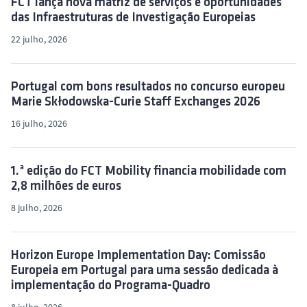
FCT lança nova matriz de serviços e oportunidades
o
das Infraestruturas de Investigação Europeias
22 julho, 2026
Portugal com bons resultados no concurso europeu
Marie Skłodowska-Curie Staff Exchanges 2026
16 julho, 2026
1.ª edição do FCT Mobility financia mobilidade com
2,8 milhões de euros
8 julho, 2026
Horizon Europe Implementation Day: Comissão
Europeia em Portugal para uma sessão dedicada à
implementação do Programa-Quadro
8 julho, 2026