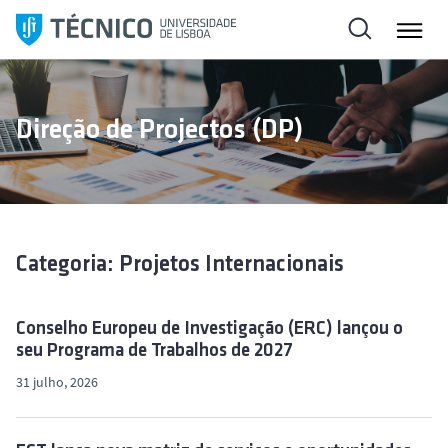
S
a
l
t
a
Direção de Projectos (DP)
r
p
a
r
a
o
Categoria: Projetos Internacionais
c
o
Conselho Europeu de Investigação (ERC) lançou o
n
seu Programa de Trabalhos de 2027
t
31 julho, 2026
e
ú
d