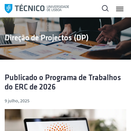
S
a
l
t
a
Direção de Projectos (DP)
r
p
a
r
a
o
Publicado o Programa de Trabalhos
c
do ERC de 2026
o
n
9 julho, 2025
t
e
ú
d