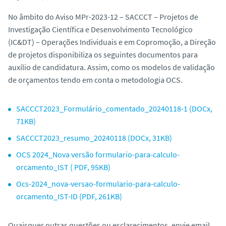
o
No âmbito do Aviso MPr-2023-12 – SACCCT – Projetos de
Investigação Científica e Desenvolvimento Tecnológico
(IC&DT) – Operações Individuais e em Copromoção, a Direção
de projetos disponibiliza os seguintes documentos para
auxílio de candidatura. Assim, como os modelos de validação
de orçamentos tendo em conta o metodologia OCS.
SACCCT2023_Formulário_comentado_20240118-1 (DOCx,
71KB)
SACCCT2023_resumo_20240118 (DOCx, 31KB)
OCS 2024_Nova versão formulario-para-calculo-
orcamento_IST ( PDF, 95KB)
Ocs-2024_nova-versao-formulario-para-calculo-
orcamento_IST-ID (PDF, 261KB)
Quaisquer outras questões ou esclarecimentos, envie email