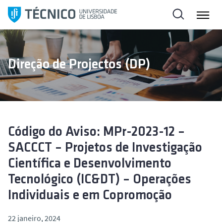
S
a
l
t
a
Direção de Projectos (DP)
r
p
a
r
a
o
Código do Aviso: MPr-2023-12 –
c
SACCCT – Projetos de Investigação
o
Científica e Desenvolvimento
n
Tecnológico (IC&DT) – Operações
t
e
Individuais e em Copromoção
ú
d
22 janeiro, 2024