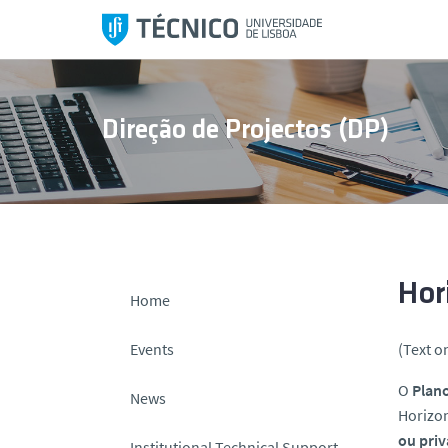
S
k
i
p
t
Direção de Projectos (DP)
o
c
o
n
t
e
n
Hor
Home
t
Events
(Text o
O
Plan
News
Horizo
ou priv
Institutional Technical Support