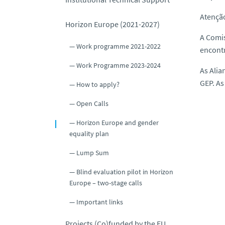
Atençã
Horizon Europe (2021-2027)
A Comi
Work programme 2021-2022
encont
Work Programme 2023-2024
As Alia
GEP. As
How to apply?
Open Calls
Horizon Europe and gender
equality plan
Lump Sum
Blind evaluation pilot in Horizon
Europe – two-stage calls
Important links
Projects (Co)funded by the EU