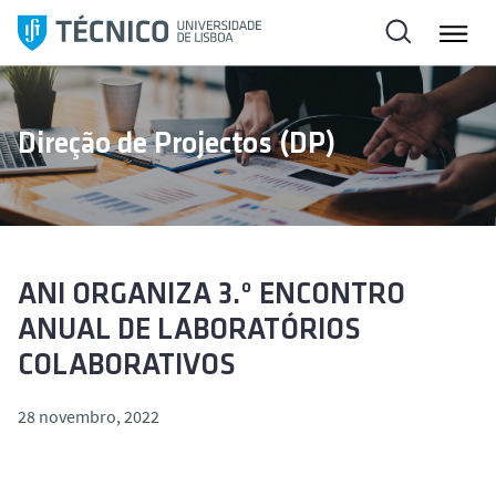
S
a
l
t
a
Direção de Projectos (DP)
r
p
a
r
a
o
ANI ORGANIZA 3.º ENCONTRO
c
ANUAL DE LABORATÓRIOS
o
COLABORATIVOS
n
t
28 novembro, 2022
e
ú
d