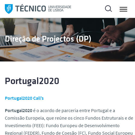
S
a
l
t
a
Direção de Projectos (DP)
r
p
a
r
a
o
Portugal2020
c
o
Portugal2020 Call’s
n
t
Portugal2020
é o acordo de parceria entre Portugal e a
e
Comissão Europeia, que reúne os cinco Fundos Estruturais e de
ú
Investimento (FEEI): Fundo Europeu de Desenvolvimento
d
Regional (FEDER), Fundo de Coesão (FC), Fundo Social Europeu