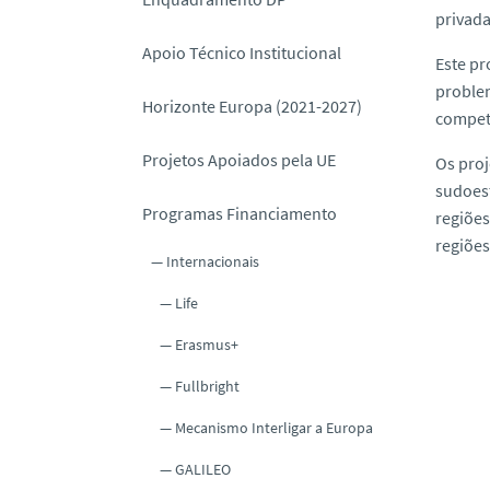
o
privada
Apoio Técnico Institucional
Este pr
problem
Horizonte Europa (2021-2027)
competi
Projetos Apoiados pela UE
Os proj
sudoest
Programas Financiamento
regiões
regiões
Internacionais
Life
Erasmus+
Fullbright
Mecanismo Interligar a Europa
GALILEO