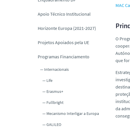
o
MAC Cal
Apoio Técnico Institucional
Princ
Horizonte Europa (2021-2027)
O Prog
Projetos Apoiados pela UE
coopera
Autónom
Programas Financiamento
que fo
Internacionais
Estrate
investi
Life
destina
Erasmus+
proteçã
institu
Fullbright
da admi
Mecanismo Interligar a Europa
conseg
GALILEO