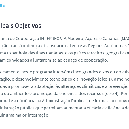
l’s
ipais Objetivos
rama de Cooperação INTERREG V-A Madeira, Açores e Canárias (MAC
ção transfronteiriça e transnacional entre as Regiões Autónomas
a Espanhola das Ilhas Canárias, e os países terceiros, geografic
ram convidados a juntarem-se ao espaço de cooperação.
gicamente, neste programa intervém cinco grandes eixos ou objeti
gação, o desenvolvimento tecnológico e a inovação (eixo 1), a melho
das a promover a adaptação às alterações climáticas e à prevenção e
o do ambiente e promoção da eficiência dos recursos (eixo 4). Por 
cional e a eficiência na Administração Pública”, de forma a promo
nistração pública que permitam aumentar a eficácia e eficiência do
uir uma maior integração.