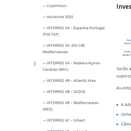
Copernicus
Inve
Horizonte 2020
INTERREG VA – Espanha-Portugal
(POCTEP)
INTERREG VA -ENI CBC
Mediterranean
INTERREG VA – Madeira-Açores-
Serão a
Canárias (MAC)
superio
INTERREG VB – Atlantic Area
As enti
INTERREG VB – SUDOE
INTERREG VB – Mediterranean
A Adm
(MED)
Unive
INTERREG VC – Urbact
Câma