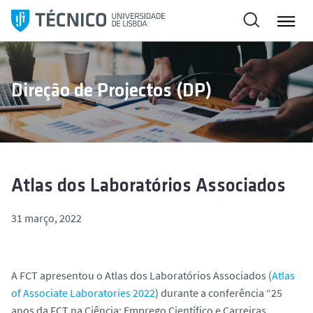
S
a
l
t
a
Direção de Projectos (DP)
r
p
a
r
a
o
Atlas dos Laboratórios Associados
c
o
31 março, 2022
n
t
e
A FCT apresentou o Atlas dos Laboratórios Associados (
Atlas
ú
of Associate Laboratories 2022
) durante a conferência “25
d
anos da FCT na Ciência: Emprego Científico e Carreiras