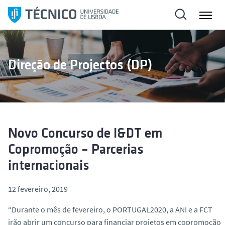
S
a
l
t
a
Direção de Projectos (DP)
r
p
a
r
a
o
Novo Concurso de I&DT em
c
Copromoção – Parcerias
o
internacionais
n
t
12 fevereiro, 2019
e
ú
“Durante o mês de fevereiro, o PORTUGAL2020, a ANI e a FCT
d
irão abrir um concurso para financiar projetos em copromoção