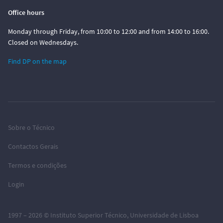
Office hours
Monday through Friday, from 10:00 to 12:00 and from 14:00 to 16:00.
Closed on Wednesdays.
Find DP on the map
Sobre o Técnico
Contactos Gerais
Termos e condições
Login
1997 – 2026 ©
Instituto Superior Técnico
,
Universidade de Lisboa