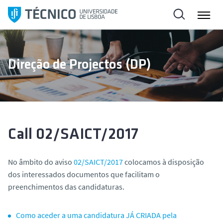
S
k
i
p
t
Direção de Projectos (DP)
o
c
o
n
t
e
Call 02/SAICT/2017
n
t
No âmbito do aviso
02/SAICT/2017
colocamos à disposição
dos interessados documentos que facilitam o
preenchimentos das candidaturas.
Como aceder a uma candidatura JÁ CRIADA pela